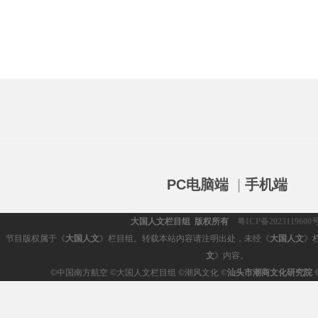
PC电脑端
|
手机端
大国人文栏目组 版权所有
粤ICP备2023119600
节目版权属于《
大国人文
》栏目组。转载本站内容请注明出处，未经《
大国人文
》
文
》内容。
©
中国南方航空 ©大国人文栏目组 ©潮风文化 ©
汕头市潮商文化研究院